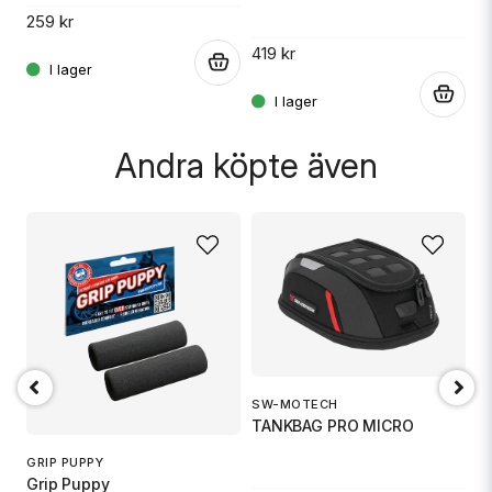
3
259 kr
419 kr
.
.
.
Skicka fråga
Andra köpte även
SW-MOTECH
1
TANKBAG PRO MICRO
S
GRIP PUPPY
Grip Puppy