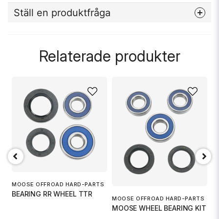
Ställ en produktfråga
question
Fråga oss något om denna produkten...
Relaterade produkter
name
Namn
email
Mejladress
Ja, ni får publicera min fråga
M
MOOSE OFFROAD HARD-PARTS
M
TS
BEARING RR WHEEL TTR
IT
MOOSE OFFROAD HARD-PARTS
MOOSE WHEEL BEARING KIT