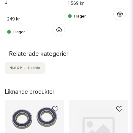
 RU
1 569 kr
14
.
249 kr
.
.
Relaterade kategorier
Hjul & Hjultillbehör
Liknande produkter