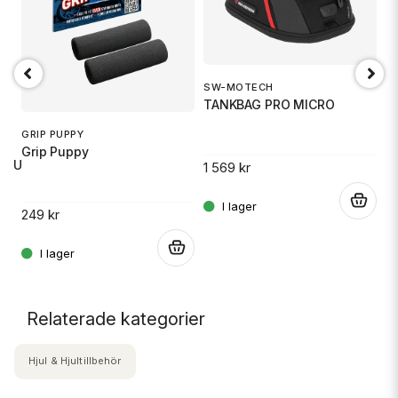
SW-MOTECH
1
TANKBAG PRO MICRO
S
GRIP PUPPY
Grip Puppy
 RU
1 569 kr
14
.
249 kr
.
.
Relaterade kategorier
Hjul & Hjultillbehör