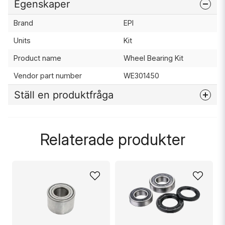
Egenskaper
Brand
EPI
Units
Kit
Product name
Wheel Bearing Kit
Vendor part number
WE301450
Ställ en produktfråga
question
Fråga oss något om denna produkten...
Relaterade produkter
name
Namn
email
Mejladress