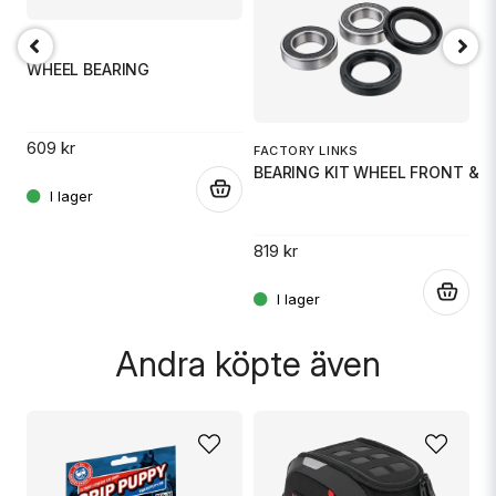
TS
IT
EPI
WHEEL BEARING
Ja, ni får publicera min fråga
P
F
609 kr
FACTORY LINKS
.
BEARING KIT WHEEL FRONT & R
.
7
819 kr
Skicka fråga
.
Andra köpte även