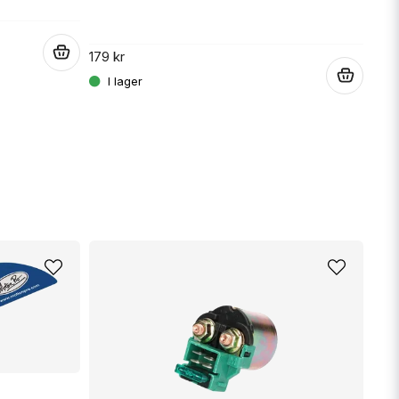
.
179 kr
.