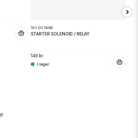
101 OCTANE
.
STARTER SOLENOID / RELAY
JT 
SPR
149 kr
.
189 
er