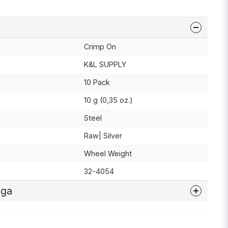
Crimp On
K&L SUPPLY
10 Pack
10 g (0,35 oz.)
Steel
Raw| Silver
Wheel Weight
32-4054
åga
nna produkten...