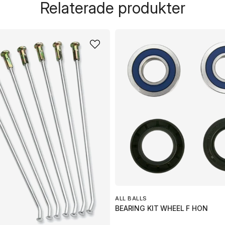
Relaterade produkter
name
Namn
Ja, ni får publicera 
ALL BALLS
BEARING KIT WHEEL F HON