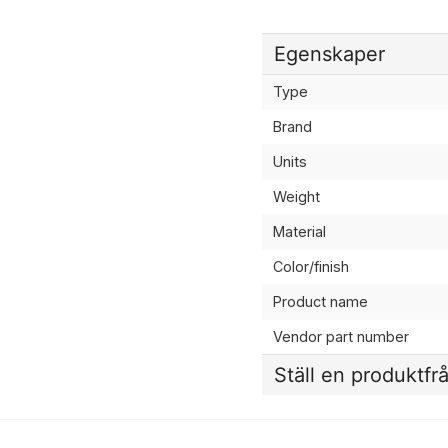
Egenskaper
Type
Brand
Units
Weight
Material
Color/finish
Product name
Vendor part number
Ställ en produktfr
question
Fråga oss något om de