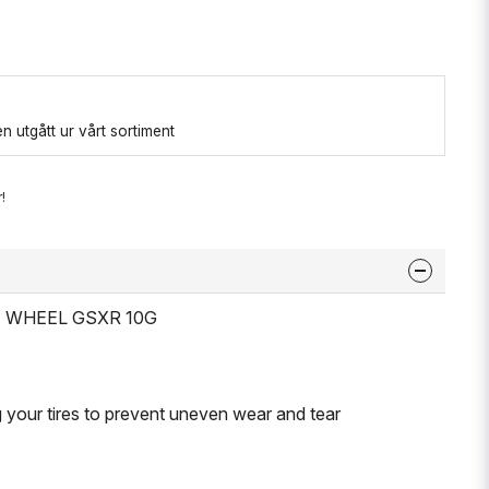
 utgått ur vårt sortiment
!
HT WHEEL GSXR 10G
g your tires to prevent uneven wear and tear