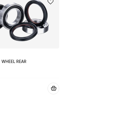
S
T WHEEL REAR
.