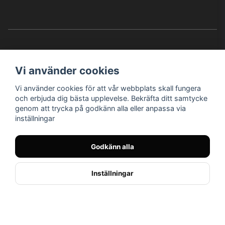
Vi använder cookies
Vi använder cookies för att vår webbplats skall fungera
Instagram
Facebook
YouTube
och erbjuda dig bästa upplevelse. Bekräfta ditt samtycke
genom att trycka på godkänn alla eller anpassa via
inställningar
Bröderna Nilssons MC-Tillbehör i Helsingborg AB
Godkänn alla
© Nilssons MC - Allt för dig & din MC
Inställningar
// < !--Hello Retail - start-- >
//
Powered by Nyehandel AB