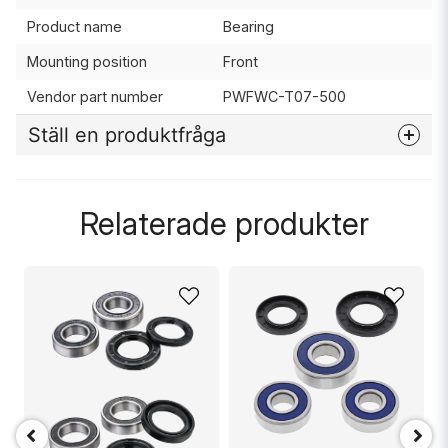
Product name
Bearing
Mounting position
Front
Vendor part number
PWFWC-T07-500
Ställ en produktfråga
question
Fråga oss något om denna produkten...
Relaterade produkter
name
Namn
email
Mejladress
EP