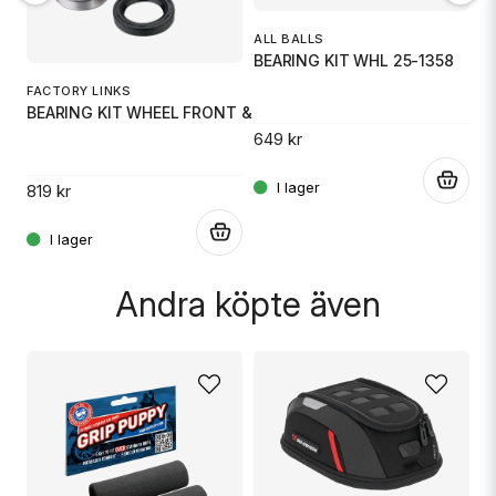
W
Ja, ni får publicera min fråga
ALL BALLS
BEARING KIT WHL 25-1358
54
6
FACTORY LINKS
BEARING KIT WHEEL FRONT & REAR
649 kr
.
.
819 kr
Skicka fråga
.
Andra köpte även