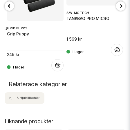
SW-MOTECH
O
TANKBAG PRO MICRO
Ox
GRIP PUPPY
 RU
Grip Puppy
1 569 kr
5
.
249 kr
.
.
Relaterade kategorier
Hjul & Hjultillbehör
Liknande produkter