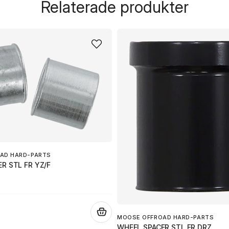
Relaterade produkter
name
Namn
Ja, ni får publicera 
AD HARD-PARTS
R STL FR YZ/F
.
MOOSE OFFROAD HARD-PARTS
WHEEL SPACER STL FR DRZ