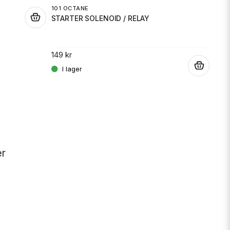
101 OCTANE
.
STARTER SOLENOID / RELAY
JT 
SPR
149 kr
.
189 
er