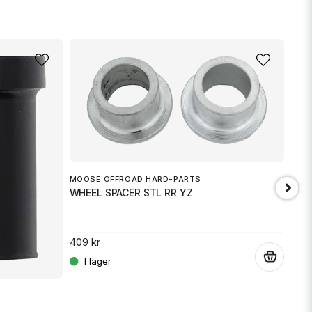
email
Mejladress
min fråga
PRO
MOOSE OFFROAD HARD-PARTS
RR 
WHEEL SPACER STL RR YZ
379 
409 kr
Skicka fråga
.