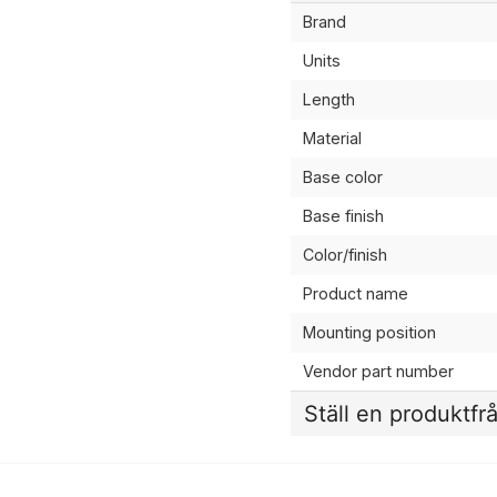
Brand
Units
Length
Material
Base color
Base finish
Color/finish
Product name
Mounting position
Vendor part number
Ställ en produktfr
question
Fråga oss något om de