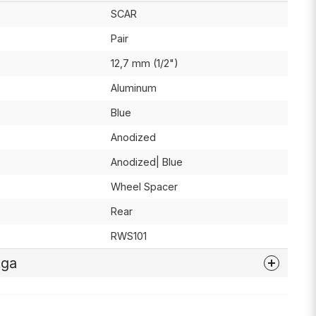
SCAR
Pair
12,7 mm (1/2")
Aluminum
Blue
Anodized
Anodized| Blue
Wheel Spacer
Rear
RWS101
åga
nna produkten...