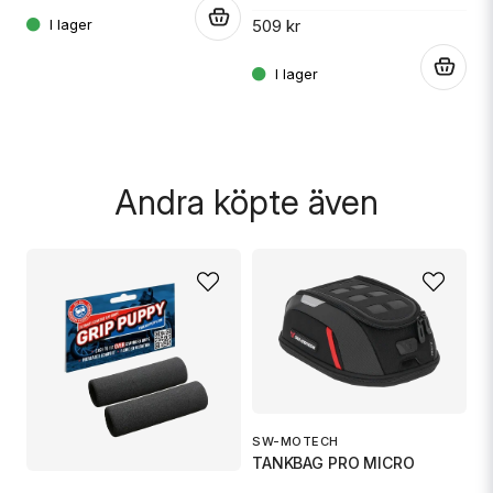
3
.
509 kr
.
.
Skicka fråga
Andra köpte även
SW-MOTECH
1
TANKBAG PRO MICRO
S