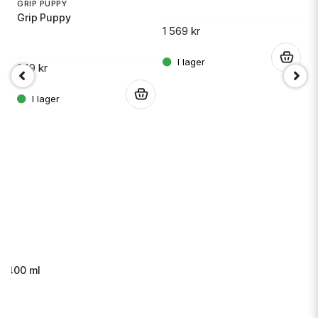
GRIP PUPPY
Grip Puppy
1 569 kr
14
.
249 kr
.
s 400 ml