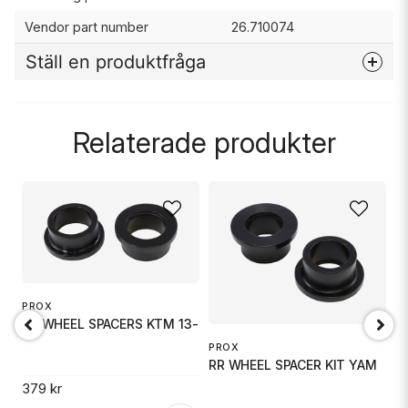
Vendor part number
26.710074
Ställ en produktfråga
question
Fråga oss något om denna produkten...
Relaterade produkter
name
Namn
email
Mejladress
PROX
RR WHEEL SPACERS KTM 13-
M
PROX
W
Ja, ni får publicera min fråga
RR WHEEL SPACER KIT YAM
379 kr