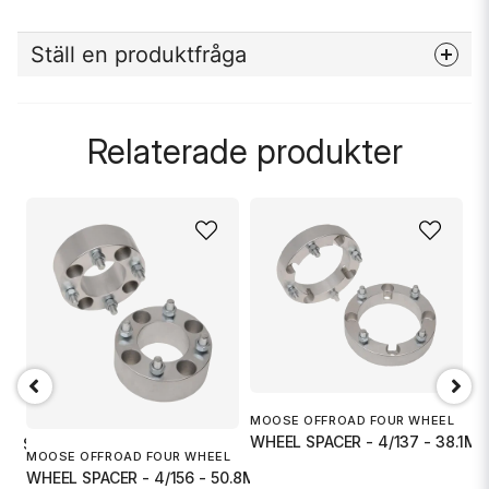
Ställ en produktfråga
question
Fråga oss något om denna produkten...
Relaterade produkter
name
Namn
email
Mejladress
Ja, ni får publicera min fråga
MOOSE OFFROAD FOUR WHEEL
M
WHEEL SPACER - 4/137 - 38.1M
W
112 SP
MOOSE OFFROAD FOUR WHEEL
WHEEL SPACER - 4/156 - 50.8MM