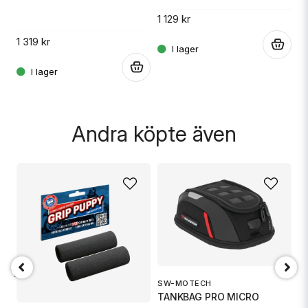
1 129 kr
1 
1 319 kr
.
.
.
Skicka fråga
Andra köpte även
18 TR6
SW-MOTECH
O
TANKBAG PRO MICRO
Ox