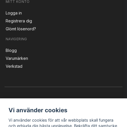
MITT KONTO
Logga in
Registrera dig
Glömt lösenord?
NAVIGERING
Blogg
Varumärken
Verkstad
Vi använder cookies
Vi använder cookies för att vår webbplats skall fungera
Instagram
Facebook
YouTube
och erbjuda dig bästa upplevelse. Bekräfta ditt samtycke