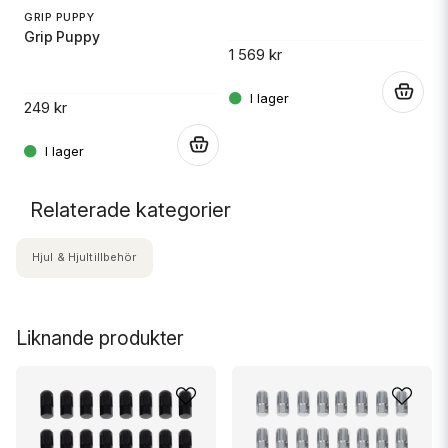
GRIP PUPPY
Grip Puppy
1 569 kr
.
5
.
249 kr
.
Relaterade kategorier
Hjul & Hjultillbehör
Liknande produkter