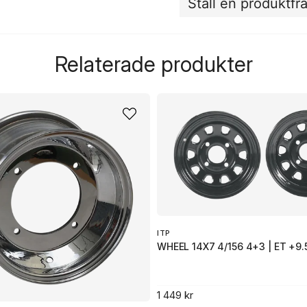
Ställ en produktfr
question
Fråga oss något om de
Relaterade produkter
name
Namn
Ja, ni får publicera 
ITP
WHEEL 14X7 4/156 4+3 | ET +9.
1 449 kr