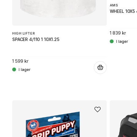
AMS
WHEEL 10X5 
1 839 kr
HIGH LIFTER
.
SPACER 4/110 1 10X1.25
1 599 kr
.