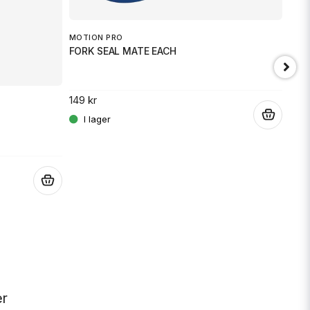
MOTION PRO
FORK SEAL MATE EACH
149 kr
.
BEE
Moto
.
2 59
er