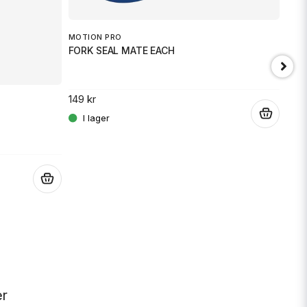
MOTION PRO
FORK SEAL MATE EACH
149 kr
.
BEE
Moto
.
2 59
er