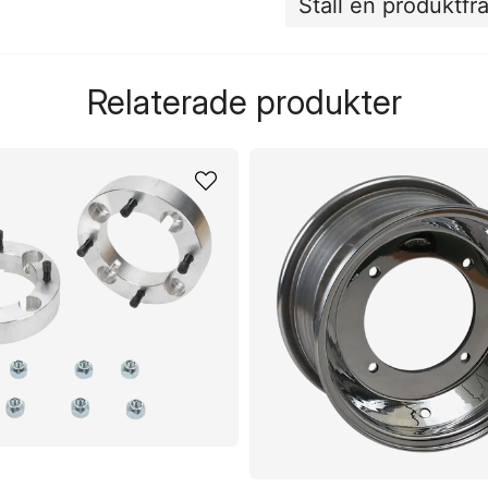
Ställ en produktfr
question
Fråga oss något om de
Relaterade produkter
name
Namn
Ja, ni får publicera 