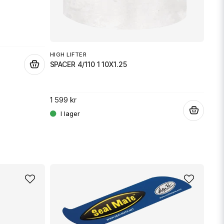
WHEE
2 29
HIGH LIFTER
SPACER 4/110 1 10X1.25
.
1 599 kr
.