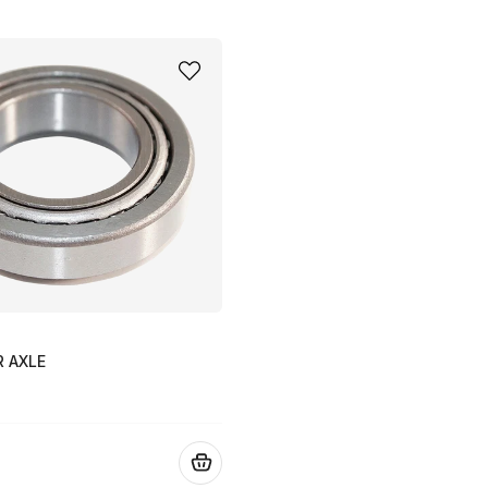
R AXLE
.