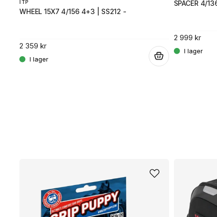
ITP
SPACER 4/136
WHEEL 15X7 4/156 4+3 | SS212 -
2 999 kr
2 359 kr
.
.