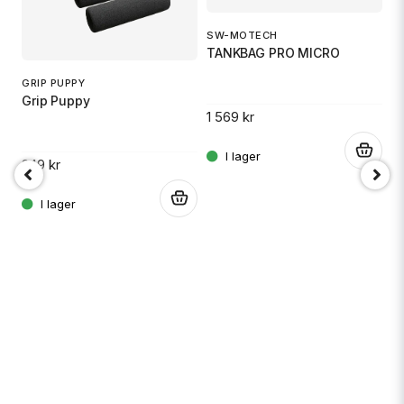
SW-MOTECH
1
TANKBAG PRO MICRO
S
GRIP PUPPY
Grip Puppy
1 569 kr
14
.
249 kr
.