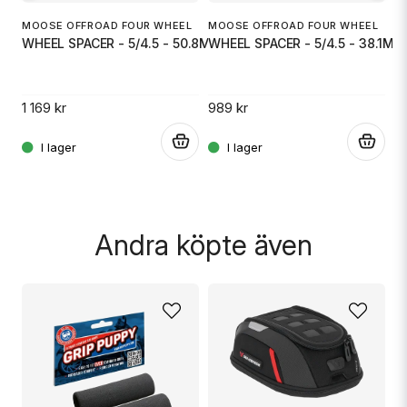
Ja, ni får publicera min fråga
MOOSE OFFROAD FOUR WHEEL
MOOSE OFFROAD FOUR WHEEL
WHEEL SPACER - 5/4.5 - 50.8MM
WHEEL SPACER - 5/4.5 - 38.1MM
HI
.
SP
1 169 kr
989 kr
.
.
1 
Skicka fråga
Andra köpte även