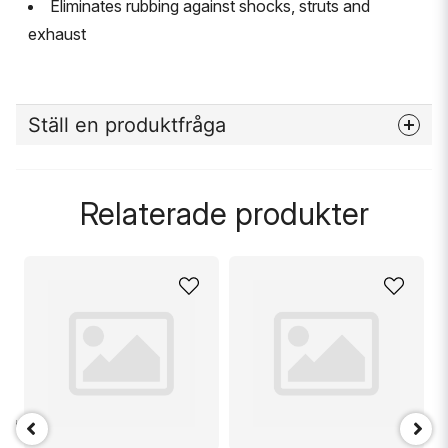
Eliminates rubbing against shocks, struts and
exhaust
Ställ en produktfråga
question
Fråga oss något om denna produkten...
Relaterade produkter
name
Namn
email
Mejladress
T +9.5