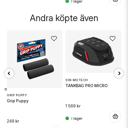
Andra köpte även
SW-MOTECH
1
TANKBAG PRO MICRO
S
imal sikt. Total flexibilitet.
GRIP PUPPY
Grip Puppy
1 569 kr
14
.
.
249 kr