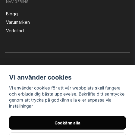
NAVIGERING
Blogg
Varumärken
Verkstad
Vi använder cookies
Vi använder cookies för att vår webbplats skall fungera
Instagram
Facebook
YouTube
och erbjuda dig bästa upplevelse. Bekräfta ditt samtycke
genom att trycka på godkänn alla eller anpassa via
inställningar
Bröderna Nilssons MC-Tillbehör i Helsingborg AB
Godkänn alla
© Nilssons MC - Allt för dig & din MC