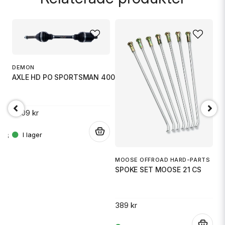
name
Namn
DEMON
email
Mejladress
AXLE HD PO SPORTSMAN 400/450/5
3 109 kr
Ja, ni får publicera min fråga
A
.
403
B
MOOSE OFFROAD HARD-PARTS
SPOKE SET MOOSE 21 CS
3
.
389 kr
Skicka fråga
.