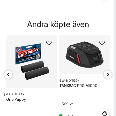
Skicka fråga
Andra köpte även
SW-MOTECH
O
TANKBAG PRO MICRO
Ox
GRIP PUPPY
 RU
Grip Puppy
1 569 kr
5
.