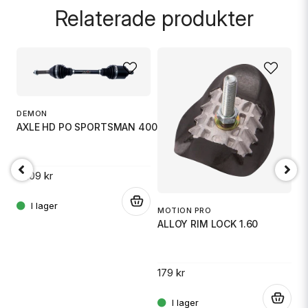
Relaterade produkter
name
Namn
DEMON
email
Mejladress
AXLE HD PO SPORTSMAN 400/450/5
3 109 kr
Ja, ni får publicera min fråga
.
307
IT
MOTION PRO
W
ALLOY RIM LOCK 1.60
89
179 kr
.
.