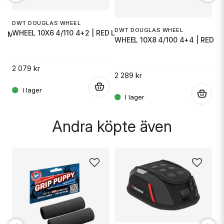
Ja, ni får publicera min fråga
DWT DOUGLAS WHEEL
IT
DWT DOUGLAS WHEEL
WHEEL 10X6 4/110 4+2 | RED LAB
5 - MA
W
WHEEL 10X8 4/100 4+4 | RED L
2 079 kr
1 
2 289 kr
.
.
.
Skicka fråga
Andra köpte även