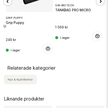
SW-MOTECH
1
TANKBAG PRO MICRO
S
GRIP PUPPY
Grip Puppy
 RU
1 569 kr
14
.
249 kr
.
.
Relaterade kategorier
Hjul & Hjultillbehör
Liknande produkter