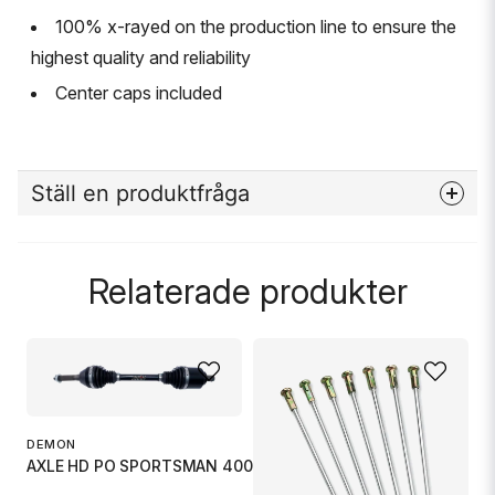
100% x-rayed on the production line to ensure the
highest quality and reliability
Center caps included
Ställ en produktfråga
question
Fråga oss något om denna produkten...
Relaterade produkter
name
Namn
DEMON
email
Mejladress
AXLE HD PO SPORTSMAN 400/450/5