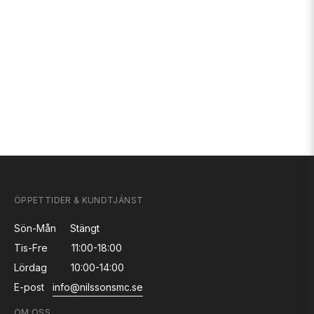
ÖPPETTIDER & KUNDTJÄNST
Sön-Mån
Stängt
Tis-Fre
11:00-18:00
Lördag
10:00-14:00
E-post
info@nilssonsmc.se
OM OSS