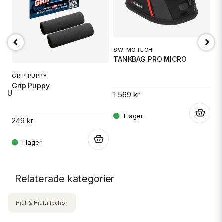
SW-MOTECH
1
TANKBAG PRO MICRO
S
GRIP PUPPY
Grip Puppy
 RU
1 569 kr
14
.
249 kr
.
.
Relaterade kategorier
Hjul & Hjultillbehör