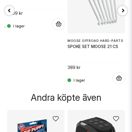
3 109 kr
Ja, ni får publicera min fråga
A
.
403
B
MOOSE OFFROAD HARD-PARTS
SPOKE SET MOOSE 21 CS
3
.
389 kr
Skicka fråga
.
Andra köpte även