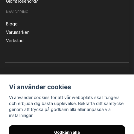
Glömt lösenord?
NAVIGERING
Blogg
Varumärken
Verkstad
Vi använder cookies
Vi använder cookies för att vår webbplats skall fungera
Instagram
Facebook
YouTube
och erbjuda dig bästa upplevelse. Bekräfta ditt samtycke
genom att trycka på godkänn alla eller anpassa via
inställningar
Bröderna Nilssons MC-Tillbehör i Helsingborg AB
Godkänn alla
© Nilssons MC - Allt för dig & din MC