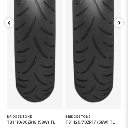
1 
Skicka fråga
.
BRIDGESTONE
BRIDGESTONE
T31 110/80ZR18 (58W) TL
T31 120/70ZR17 (58W) TL