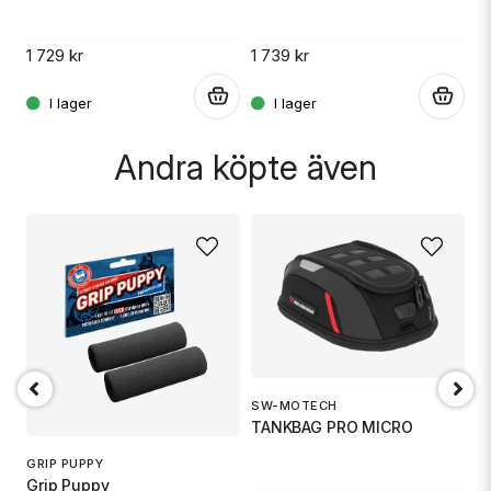
1 729 kr
1 739 kr
.
.
Andra köpte även
SW-MOTECH
1
TANKBAG PRO MICRO
S
GRIP PUPPY
Grip Puppy