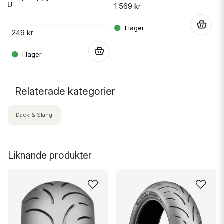
 RU
1 569 kr
14
.
249 kr
.
.
Relaterade kategorier
Däck & Slang
Liknande produkter