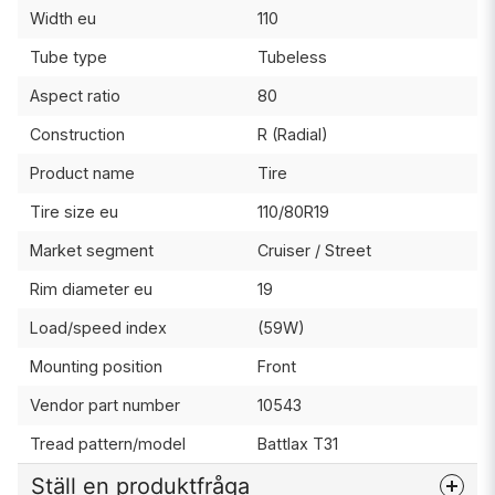
Width eu
110
Tube type
Tubeless
Aspect ratio
80
Construction
R (Radial)
Product name
Tire
Tire size eu
110/80R19
Market segment
Cruiser / Street
Rim diameter eu
19
Load/speed index
(59W)
Mounting position
Front
Vendor part number
10543
Tread pattern/model
Battlax T31
Ställ en produktfråga