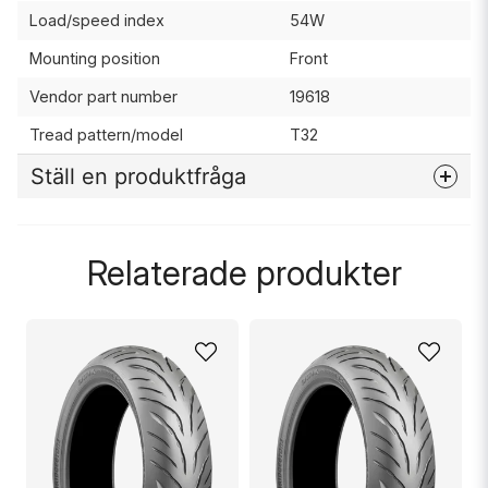
Load/speed index
54W
Mounting position
Front
Vendor part number
19618
Tread pattern/model
T32
Ställ en produktfråga
question
Fråga oss något om denna produkten...
Relaterade produkter
name
Namn
email
Mejladress