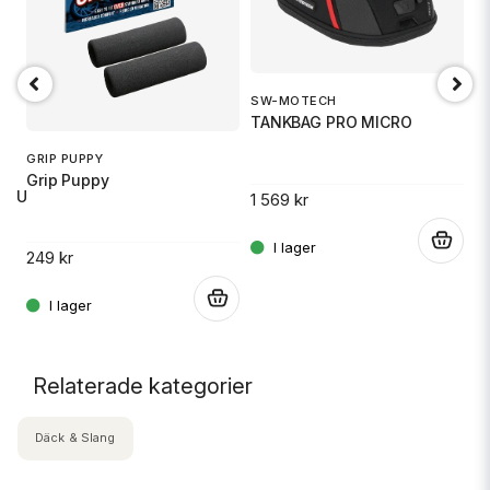
SW-MOTECH
1
TANKBAG PRO MICRO
S
GRIP PUPPY
Grip Puppy
 RU
1 569 kr
14
.
249 kr
.
.
Relaterade kategorier
Däck & Slang