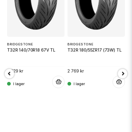
Ja, ni får publicera min fråga
BRIDGESTONE
BRIDGESTONE
T32R 140/70R18 67V TL
T32R 180/55ZR17 (73W) TL
B
B
Skicka fråga
2 329 kr
2 769 kr
1 
.
.