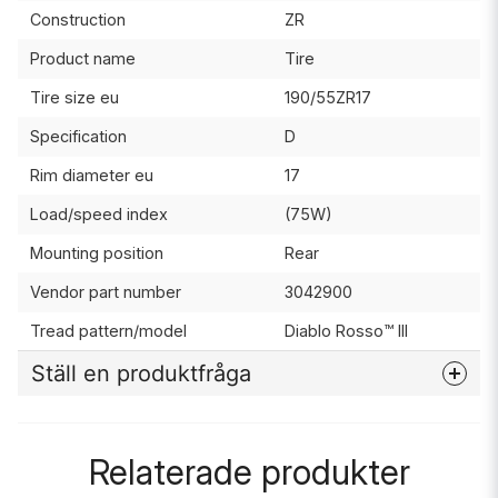
Construction
ZR
Product name
Tire
Tire size eu
190/55ZR17
Specification
D
Rim diameter eu
17
Load/speed index
(75W)
Mounting position
Rear
Vendor part number
3042900
Tread pattern/model
Diablo Rosso™ III
Ställ en produktfråga
question
Fråga oss något om denna produkten...
Relaterade produkter