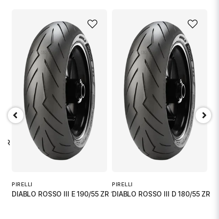
name
Namn
email
Mejladress
Ja, ni får publicera min fråga
 ZR 1
PIRELLI
PIRELLI
PI
DIABLO ROSSO III E 190/55 ZR 1
DIABLO ROSSO III D 180/55 ZR 1
D
.
Skicka fråga