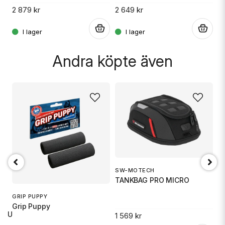
2 879 kr
2 649 kr
2 
.
.
Andra köpte även
SW-MOTECH
1
TANKBAG PRO MICRO
S
GRIP PUPPY
Grip Puppy
 RU
1 569 kr
14