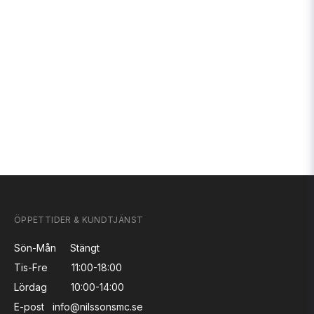
ÖPPETTIDER & KUNDTJÄNST
Sön-Mån
Stängt
Tis-Fre
11:00-18:00
Lördag
10:00-14:00
E-post
info@nilssonsmc.se