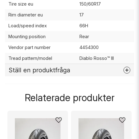
Tire size eu
150/60R17
Rim diameter eu
17
Load/speed index
66H
Mounting position
Rear
Vendor part number
4454300
Tread pattern/model
Diablo Rosso™ III
Ställ en produktfråga
question
Fråga oss något om denna produkten...
Relaterade produkter
name
Namn