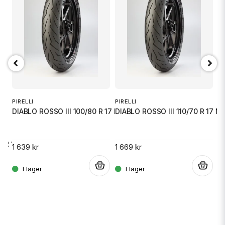
email
Mejladress
Ja, ni får publicera min fråga
PIRELLI
PIRELLI
PI
DIABLO ROSSO III 100/80 R 17 M
DIABLO ROSSO III 110/70 R 17 M
D
ZR 1
1 639 kr
1 669 kr
1 
Skicka fråga
.
.
.