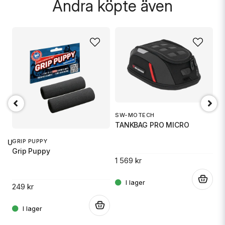
Andra köpte även
SW-MOTECH
1
TANKBAG PRO MICRO
S
GRIP PUPPY
 RU
Grip Puppy
1 569 kr
14
.
249 kr
.
.