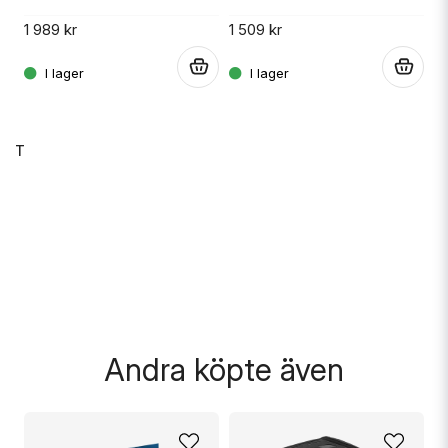
1 989 kr
1 509 kr
.
.
L/TT
M
E
1 
.
Andra köpte även