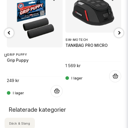
SW-MOTECH
O
TANKBAG PRO MICRO
Ox
GRIP PUPPY
 RU
Grip Puppy
1 569 kr
5
.
249 kr
.
.
Relaterade kategorier
Däck & Slang