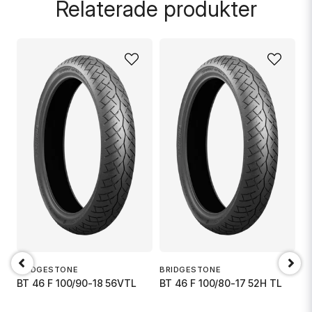
Relaterade produkter
name
Namn
email
Mejladress
Ja, ni får publicera min fråga
BRIDGESTONE
BRIDGESTONE
BT 46 F 100/90-18 56VTL
BT 46 F 100/80-17 52H TL
Skicka fråga