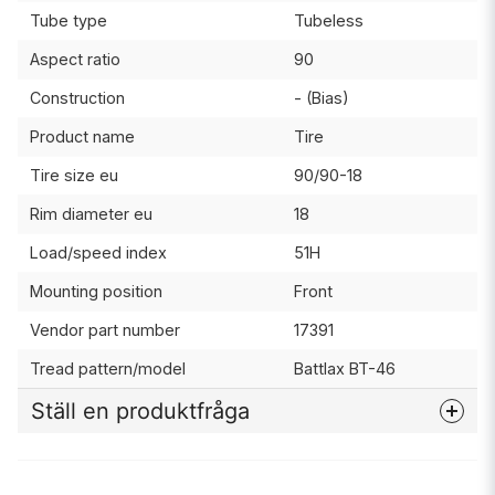
Tube type
Tubeless
Aspect ratio
90
Construction
- (Bias)
Product name
Tire
Tire size eu
90/90-18
Rim diameter eu
18
Load/speed index
51H
Mounting position
Front
Vendor part number
17391
Tread pattern/model
Battlax BT-46
Ställ en produktfråga
question
Fråga oss något om denna produkten...