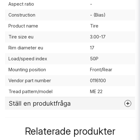
Aspect ratio
-
Construction
- (Bias)
Product name
Tire
Tire size eu
3.00-17
Rim diameter eu
17
Load/speed index
50P
Mounting position
Front/Rear
Vendor part number
0116100
Tread pattern/model
ME 22
Ställ en produktfråga
question
Fråga oss något om denna produkten...
Relaterade produkter