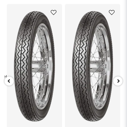
name
Namn
email
Mejladress
Ja, ni får publicera min fråga
52H TL/
.
Skicka fråga