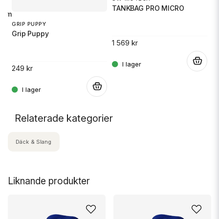
1
TANKBAG PRO MICRO
S
imal sikt. Total flexibilitet.
GRIP PUPPY
Grip Puppy
1 569 kr
14
.
.
249 kr
.
Relaterade kategorier
Däck & Slang
Liknande produkter