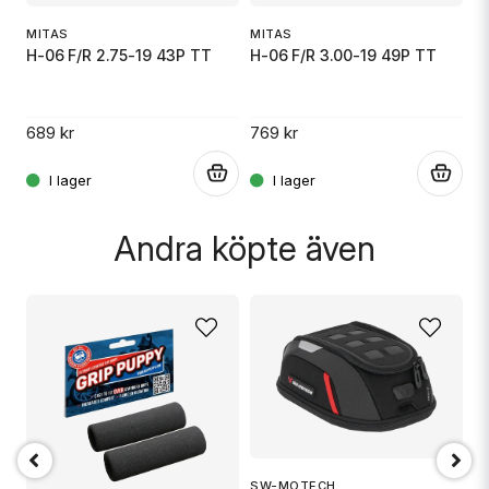
MITAS
MITAS
M
H-06 F/R 2.75-19 43P TT
H-06 F/R 3.00-19 49P TT
H
689 kr
769 kr
7
.
.
Andra köpte även
SW-MOTECH