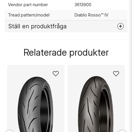
Vendor part number
3613900
Tread pattern/model
Diablo Rosso™ IV
Ställ en produktfråga
question
Fråga oss något om denna produkten...
Relaterade produkter
name
Namn
email
Mejladress
Ja, ni får publicera min fråga