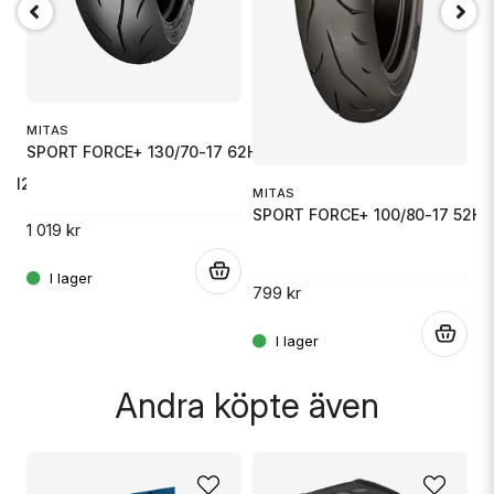
MITAS
SPORT FORCE+ 130/70-17 62H TL/
Skicka fråga
- 12 M
MITAS
M
SPORT FORCE+ 100/80-17 52H 
S
1 019 kr
.
799 kr
9
.
.
Andra köpte även