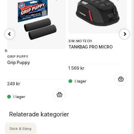
SW-MOTECH
1
TANKBAG PRO MICRO
S
imal sikt. Total flexibilitet.
GRIP PUPPY
Grip Puppy
1 569 kr
14
.
.
249 kr
.
Relaterade kategorier
Däck & Slang