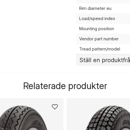
Rim diameter eu
Load/speed index
Mounting position
Vendor part number
Tread pattern/model
Ställ en produktfr
question
Fråga oss något om de
Relaterade produkter
name
Namn