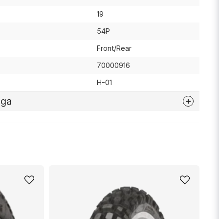
19
54P
Front/Rear
70000916
H-01
åga
nna produkten...
email
Mejladress