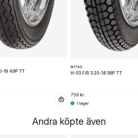
MITAS
0-19 49P TT
H-03 F/R 3.25-18 59P TT
759 kr
.
Andra köpte även