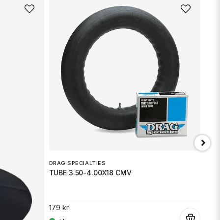
DRAG SPECIALTIES
DRAG
TUBE 3.50-4.00X18 CMV
TUB
179 kr
199 
.