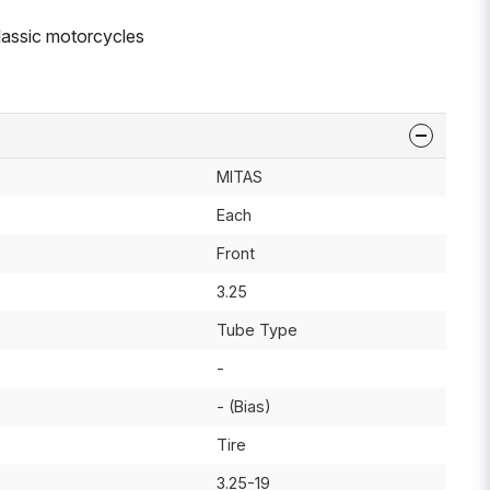
assic motorcycles
MITAS
Each
Front
3.25
Tube Type
-
- (Bias)
Tire
3.25-19