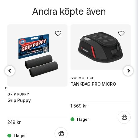
Andra köpte även
SW-MOTECH
1
TANKBAG PRO MICRO
S
imal sikt. Total flexibilitet.
GRIP PUPPY
Grip Puppy
1 569 kr
14
.
.
249 kr
.