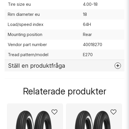
Tire size eu
4.00-18
Rim diameter eu
18
Load/speed index
64H
Mounting position
Rear
Vendor part number
40018270
Tread pattern/model
E270
Ställ en produktfråga
question
Fråga oss något om denna produkten...
Relaterade produkter
name
Namn