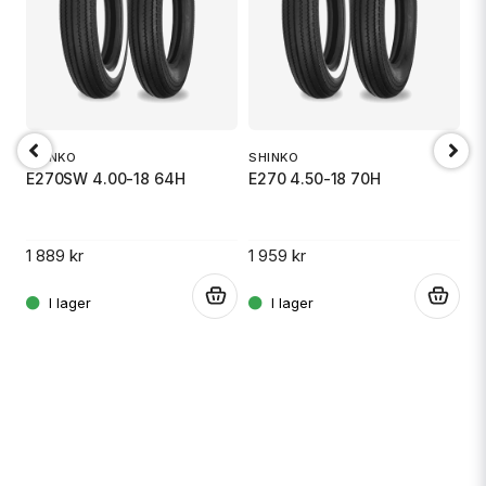
email
Mejladress
Ja, ni får publicera min fråga
SHINKO
SHINKO
E270SW 4.00-18 64H
E270 4.50-18 70H
1 889 kr
1 959 kr
S
.
.
E
Skicka fråga
.
1 