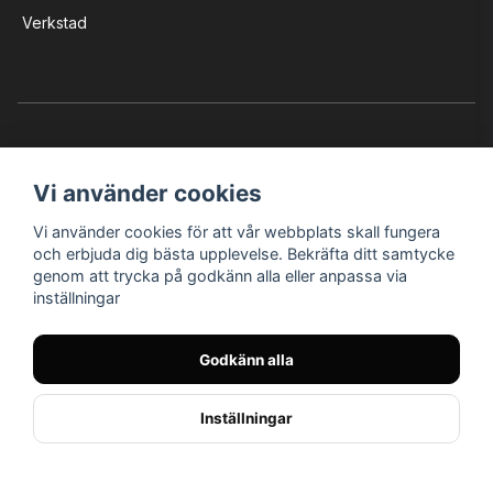
Verkstad
Vi använder cookies
Vi använder cookies för att vår webbplats skall fungera
Instagram
Facebook
YouTube
och erbjuda dig bästa upplevelse. Bekräfta ditt samtycke
genom att trycka på godkänn alla eller anpassa via
inställningar
Bröderna Nilssons MC-Tillbehör i Helsingborg AB
Godkänn alla
© Nilssons MC - Allt för dig & din MC
Inställningar
// < !--Hello Retail - start-- >
//