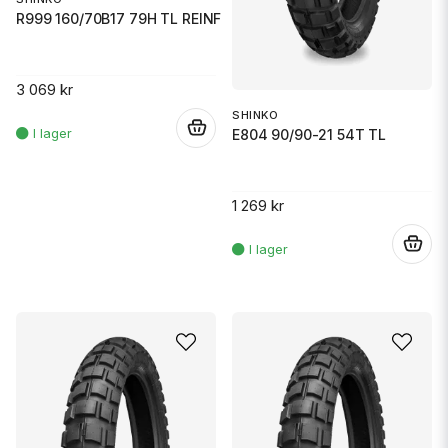
R999 160/70B17 79H TL REINF
3 069 kr
SHINKO
.
E804 90/90-21 54T TL
1 269 kr
.