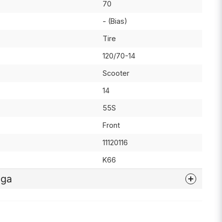
70
- (Bias)
Tire
120/70-14
Scooter
14
55S
Front
11120116
K66
åga
nna produkten...