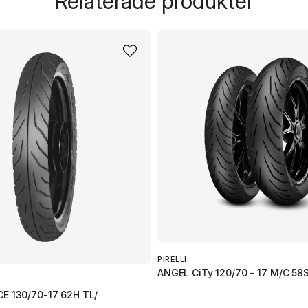
Relaterade produkter
name
Namn
Ja, ni får publicera 
PIRELLI
ANGEL CiTy 120/70 - 17 M/C 58
E 130/70-17 62H TL/