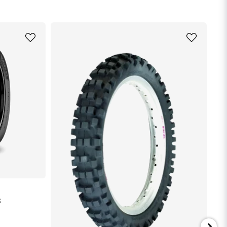
email
Mejladress
min fråga
Skicka fråga
S