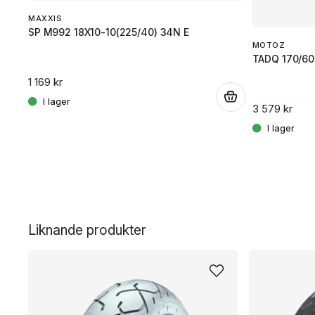
MAXXIS
SP M992 18X10-10(225/40) 34N E
MOTOZ
TADQ 170/60
1 169 kr
.
.
3 579 kr
Liknande produkter