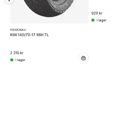
929 kr
HEIDENAU
K66 140/70-17 66H TL
2 319 kr
.