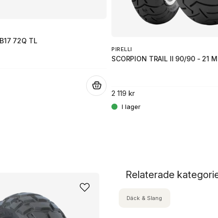
B17 72Q TL
PIRELLI
SCORPION TRAIL II 90/90 - 21 M
.
2 119 kr
Relaterade kategori
Däck & Slang