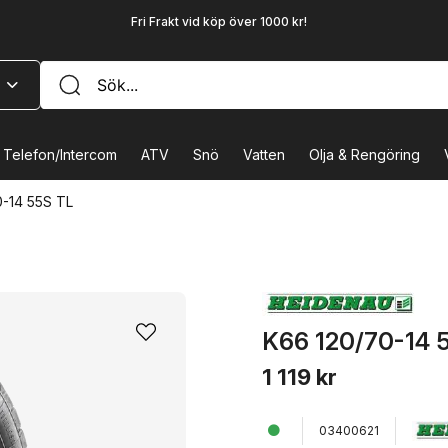
Fri Frakt vid köp över 1000 kr!
Telefon/Intercom
ATV
Snö
Vatten
Olja & Rengöring
-14 55S TL
K66 120/70-14 
1 119 kr
03400621