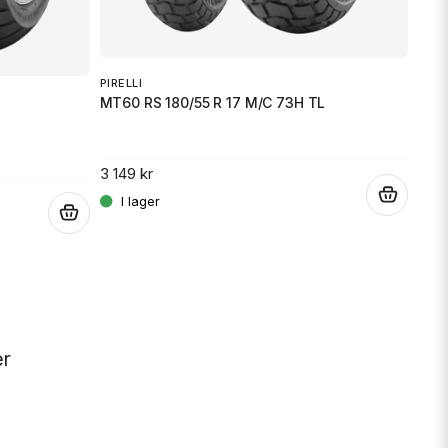
PIRELLI
MT60 RS 180/55 R 17 M/C 73H TL
3 149 kr
MICH
.
ANA
.
2 86
er