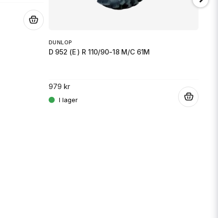
.
DUNLOP
D 952 (E ) R 110/90-18 M/C 61M
979 kr
.
MICH
PILO
769 