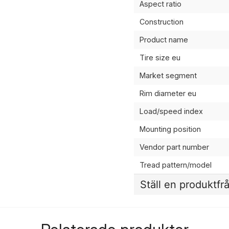
Aspect ratio
Construction
Product name
Tire size eu
Market segment
Rim diameter eu
Load/speed index
Mounting position
Vendor part number
Tread pattern/model
Ställ en produktfr
question
Fråga oss något om de