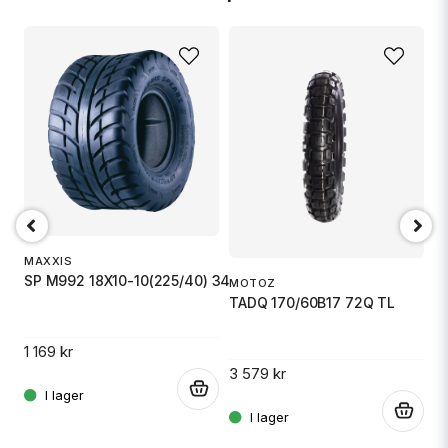
MAXXIS
SP M992 18X10-10(225/40) 34N E
MOTOZ
TADQ 170/60B17 72Q TL
PI
S
1 169 kr
3 579 kr
.
.
2 
.