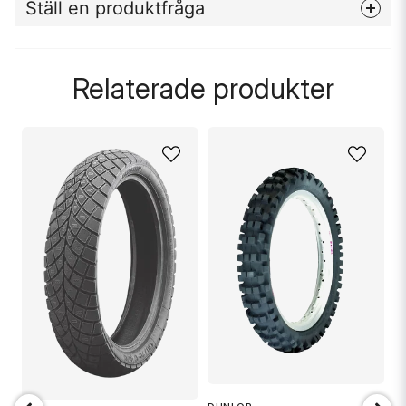
Ställ en produktfråga
question
Fråga oss något om denna produkten...
Relaterade produkter
name
Namn
email
Mejladress
Ja, ni får publicera min fråga