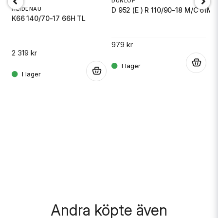
DUNLOP
HEIDENAU
D 952 (E ) R 110/90-18 M/C 61M
K66 140/70-17 66H TL
Skicka fråga
.
979 kr
2 319 kr
.
.
M
E
1 
Andra köpte även