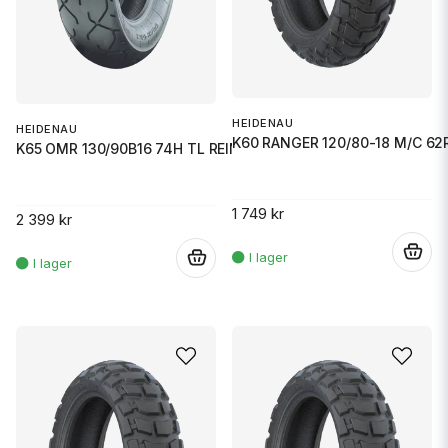
HEIDENAU
HEIDENAU
K60 RANGER 120/80-18 M/C 62
K65 OMR 130/90B16 74H TL REINF
1 749 kr
2 399 kr
.
.