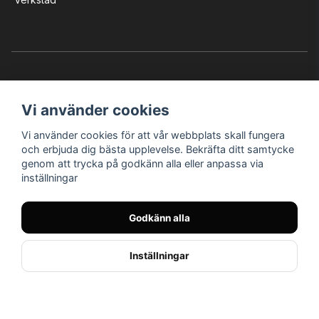
Vi använder cookies
Vi använder cookies för att vår webbplats skall fungera
Instagram
Facebook
YouTube
och erbjuda dig bästa upplevelse. Bekräfta ditt samtycke
genom att trycka på godkänn alla eller anpassa via
inställningar
Bröderna Nilssons MC-Tillbehör i Helsingborg AB
Godkänn alla
© Nilssons MC - Allt för dig & din MC
Inställningar
// < !--Hello Retail - start-- >
//