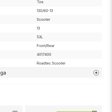
Tire
130/60-13
Scooter
13
53L
Front/Rear
4017400
Roadtec Scooter
åga
nna produkten...
email