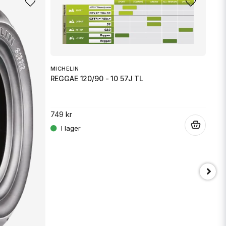
Mejladress
min fråga
MICHELIN
REGGAE 120/90 - 10 57J TL
749 kr
.
Skicka fråga