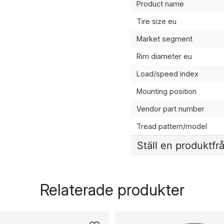
Product name
Tire size eu
Market segment
Rim diameter eu
Load/speed index
Mounting position
Vendor part number
Tread pattern/model
Ställ en produktfr
question
Fråga oss något om de
Relaterade produkter
name