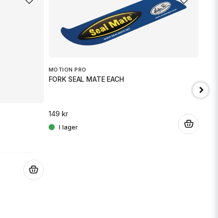
MOTION PRO
FORK SEAL MATE EACH
149 kr
.
BEE
Moto
.
2 59