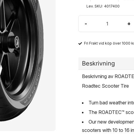
Lev. SKU:
4017400
-
+
Fri Frakt vid köp över 1000 kr
Beskrivning
Beskrivning av ROADT
Roadtec Scooter Tire
Turn bad weather into
The ROADTEC™ scooter 
Our new development
scooters with 10 to 16 i