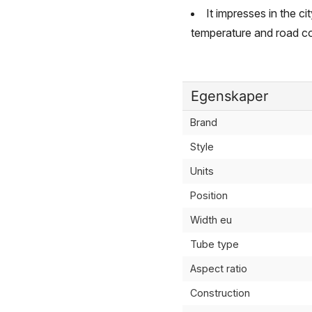
It impresses in the c
temperature and road co
Egenskaper
Brand
Style
Units
Position
Width eu
Tube type
Aspect ratio
Construction