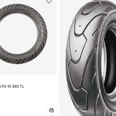
Namn
Ja, ni får publicera 
/70-15 56S TL
.