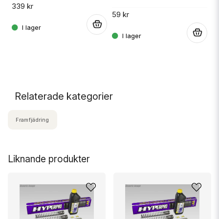
C
339 kr
C
59 kr
.
.
.
19
Relaterade kategorier
Framfjädring
Liknande produkter