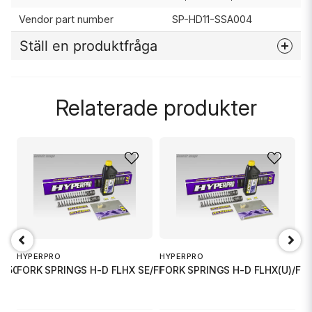
Vendor part number
SP-HD11-SSA004
Ställ en produktfråga
question
Fråga oss något om denna produkten...
Relaterade produkter
name
Namn
email
Mejladress
HYPERPRO
HYPERPRO
H
650 (WI
FORK SPRINGS H-D FLHX SE/FLTRX
FORK SPRINGS H-D FLHX(U)/FL
F
Ja, ni får publicera min fråga