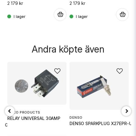
2 179 kr
2 179 kr
1 
.
.
.
Skicka fråga
Andra köpte även
RIVCO PRODUCTS
DENSO
RELAY UNIVERSAL 30AMP
DENSO SPARKPLUG X27EPR-U9
 TIGER S