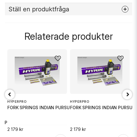
Ställ en produktfråga
question
Fråga oss något om denna produkten...
Relaterade produkter
name
Namn
email
Mejladress
HYPERPRO
HYPERPRO
H
FORK SPRINGS INDIAN PURSUIT EL
FORK SPRINGS INDIAN PURSUIT
F
Ja, ni får publicera min fråga
SUPER DU
2 179 kr
2 179 kr
2 