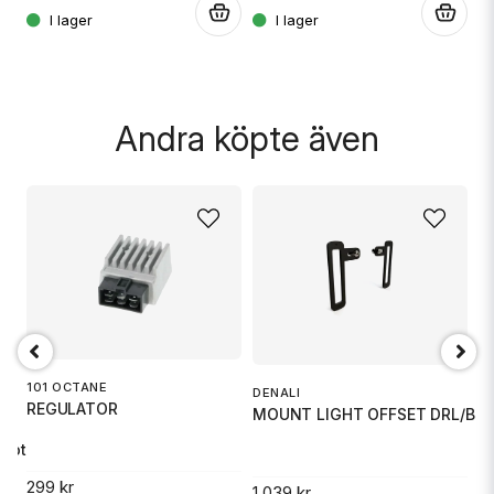
.
.
.
Skicka fråga
Andra köpte även
101 OCTANE
DENALI
REGULATOR
MOUNT LIGHT OFFSET DRL/B6
G
 Motorcykel
G
299 kr
1 039 kr