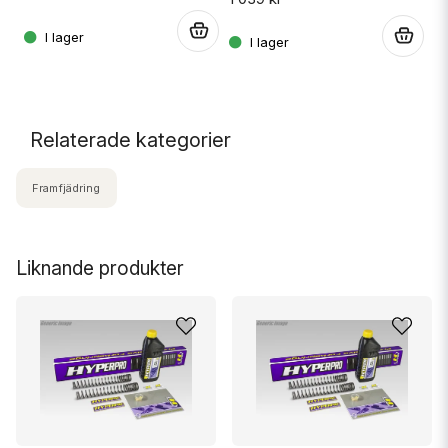
.
.
2
.
Relaterade kategorier
Framfjädring
Liknande produkter