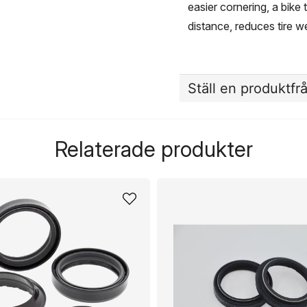
easier cornering, a bike 
distance, reduces tire 
Ställ en produktfr
question
Fråga oss något om de
Relaterade produkter
name
Namn
Ja, ni får publicera 