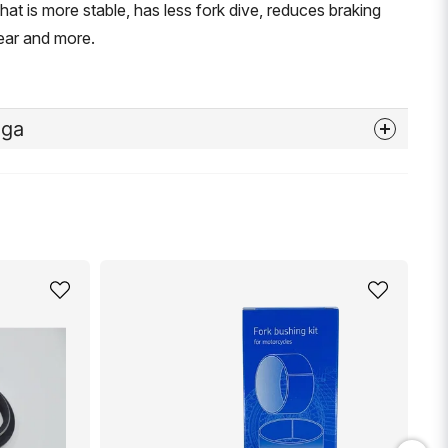
that is more stable, has less fork dive, reduces braking
wear and more.
åga
nna produkten...
email
Mejladress
min fråga