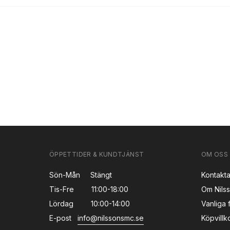
ÖPPETTIDER & KUNDTJÄNST
OM OSS
Sön-Mån
Stängt
Kontakta
Tis-Fre
11:00-18:00
Om Nils
Lördag
10:00-14:00
Vanliga 
E-post
info@nilssonsmc.se
Köpvillk