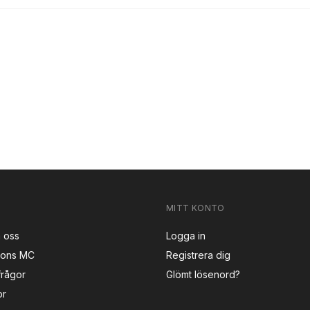
MITT KONTO
 oss
Logga in
sons MC
Registrera dig
frågor
Glömt lösenord?
or