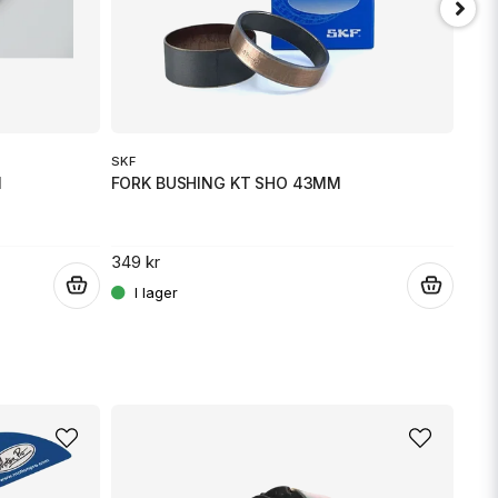
Skicka fråga
SKF
ALL 
M
FORK BUSHING KT SHO 43MM
FOR
349 kr
259 
.
.