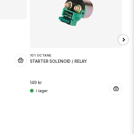
101 OCTANE
.
STARTER SOLENOID / RELAY
JT 
SPR
149 kr
.
189 