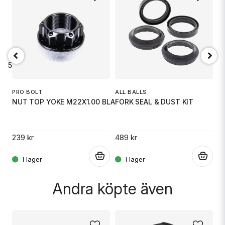
email
Mejladress
9.5
Ja, ni får publicera min fråga
PRO BOLT
ALL BALLS
S
NUT TOP YOKE M22X1.00 BLACK
FORK SEAL & DUST KIT
S
.
239 kr
489 kr
4
.
.
Skicka fråga
Andra köpte även