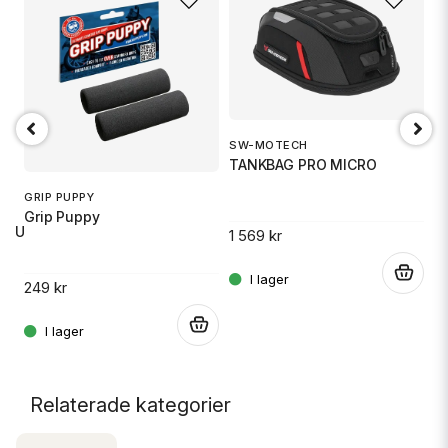
SW-MOTECH
1
TANKBAG PRO MICRO
S
GRIP PUPPY
Grip Puppy
 RU
1 569 kr
14
.
249 kr
.
.
Relaterade kategorier