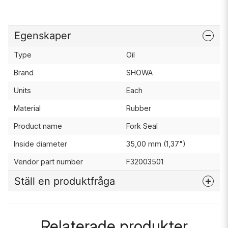
Egenskaper
Type
Oil
Brand
SHOWA
Units
Each
Material
Rubber
Product name
Fork Seal
Inside diameter
35,00 mm (1,37")
Vendor part number
F32003501
Ställ en produktfråga
question
Fråga oss något om denna produkten...
Relaterade produkter