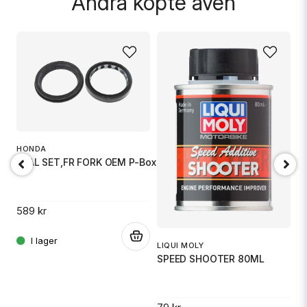
Andra köpte även
A
F
HONDA
SEAL SET,FR FORK OEM P-Box + Damtätning
12
589 kr
.
.
LIQUI MOLY
SPEED SHOOTER 80ML