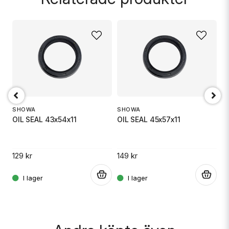
name
Namn
email
Mejladress
SHOWA
SHOWA
S
OIL SEAL 43x54x11
OIL SEAL 45x57x11
D
Ja, ni får publicera min fråga
129 kr
149 kr
12
.
.
.
Skicka fråga