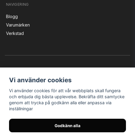
NAVIGERING
Blogg
Varumärken
Verkstad
Vi använder cookies
Vi använder cookies för att vår webbplats skall fungera
Instagram
Facebook
YouTube
och erbjuda dig bästa upplevelse. Bekräfta ditt samtycke
genom att trycka på godkänn alla eller anpassa via
inställningar
Bröderna Nilssons MC-Tillbehör i Helsingborg AB
Godkänn alla
© Nilssons MC - Allt för dig & din MC