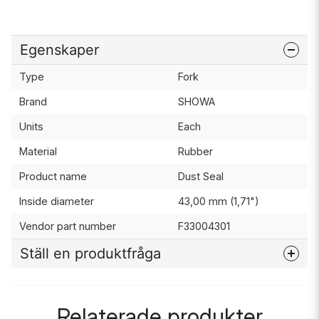
Egenskaper
Type
Fork
Brand
SHOWA
Units
Each
Material
Rubber
Product name
Dust Seal
Inside diameter
43,00 mm (1,71")
Vendor part number
F33004301
Ställ en produktfråga
question
Fråga oss något om denna produkten...
Relaterade produkter