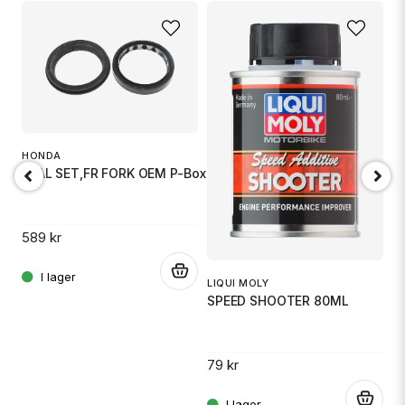
A
F
HONDA
SEAL SET,FR FORK OEM P-Box + Damtätning
12
589 kr
.
.
LIQUI MOLY
SPEED SHOOTER 80ML
79 kr
.