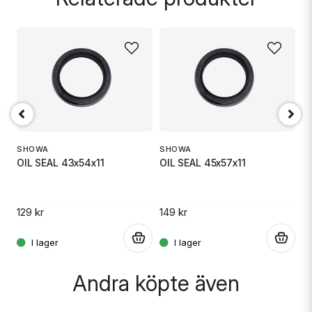
name
Namn
email
Mejladress
K
SHOWA
SHOWA
F
OIL SEAL 43x54x11
OIL SEAL 45x57x11
Ja, ni får publicera min fråga
17
129 kr
149 kr
.
.
.
Andra köpte även
Skicka fråga