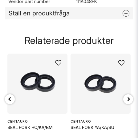
Vendor part number
111A048FK
Ställ en produktfråga
question
Fråga oss något om denna produkten...
Relaterade produkter
name
Namn
email
Mejladress
Ja, ni får publicera min fråga
CENTAURO
C
CENTAURO
SEAL FORK YA/KA/SU
S
SEAL FORK HO/KA/BM