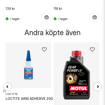
119 kr
10
139 kr
.
.
.
Skicka fråga
Andra köpte även
P
M
 KIT
LOCTITE
LOCTITE 4850 ADHESIVE 20G
3