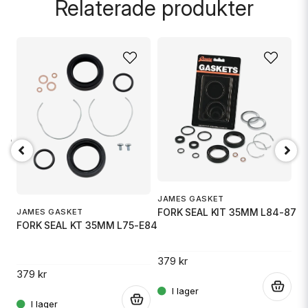
Relaterade produkter
name
Namn
email
Mejladress
0.5
J
Ja, ni får publicera min fråga
F
JAMES GASKET
FORK SEAL KIT 35MM L84-87
JAMES GASKET
.
FORK SEAL KT 35MM L75-E84
3
379 kr
379 kr
.
.
Skicka fråga