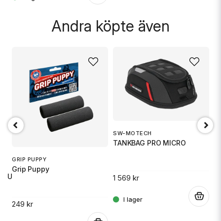
Andra köpte även
SW-MOTECH
1
TANKBAG PRO MICRO
S
GRIP PUPPY
Grip Puppy
 RU
1 569 kr
14
.
249 kr