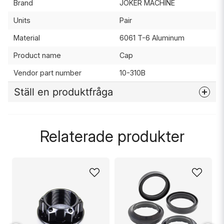
Brand
JOKER MACHINE
Units
Pair
Material
6061 T-6 Aluminum
Product name
Cap
Vendor part number
10-310B
Ställ en produktfråga
question
Fråga oss något om denna produkten...
Relaterade produkter
name
Namn
email
Mejladress