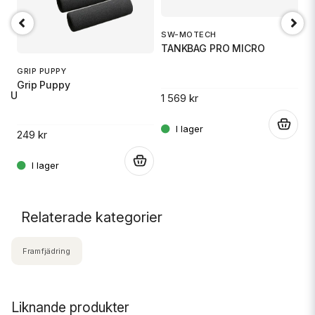
SW-MOTECH
1
TANKBAG PRO MICRO
S
GRIP PUPPY
Grip Puppy
 RU
1 569 kr
14
.
249 kr
.
.
Relaterade kategorier
Framfjädring
Liknande produkter