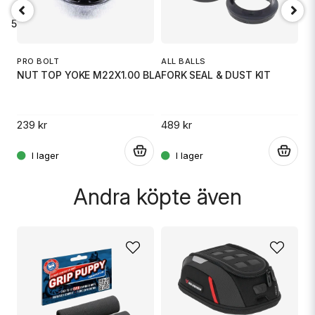
9.5
Ja, ni får publicera min fråga
PRO BOLT
ALL BALLS
S
NUT TOP YOKE M22X1.00 BLACK
FORK SEAL & DUST KIT
S
.
239 kr
489 kr
4
.
.
Skicka fråga
Andra köpte även