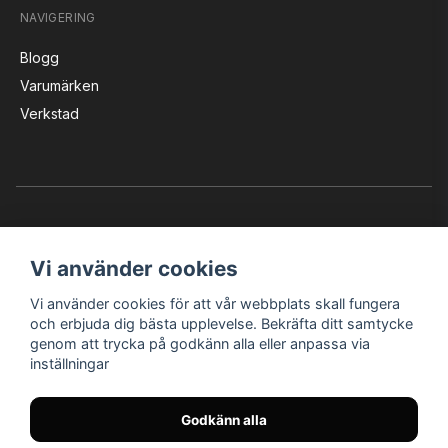
NAVIGERING
Blogg
Varumärken
Verkstad
Vi använder cookies
Vi använder cookies för att vår webbplats skall fungera
Instagram
Facebook
YouTube
och erbjuda dig bästa upplevelse. Bekräfta ditt samtycke
genom att trycka på godkänn alla eller anpassa via
inställningar
Bröderna Nilssons MC-Tillbehör i Helsingborg AB
Godkänn alla
© Nilssons MC - Allt för dig & din MC