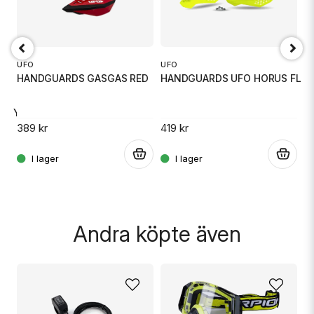
email
Mejladress
UFO
UFO
U
HANDGUARDS GASGAS RED
HANDGUARDS UFO HORUS FL Y
H
Ja, ni får publicera min fråga
ER YELLOW
389 kr
419 kr
41
.
.
.
Skicka fråga
Andra köpte även