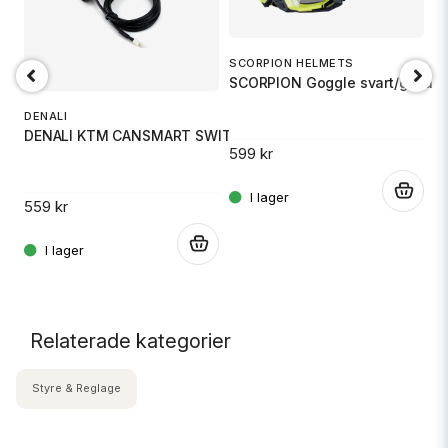
SCORPION HELMETS
SCORPION Goggle svart/gul anti
S
DENALI
H
S
DENALI KTM CANSMART SWITCH DRY
599 kr
6
.
559 kr
.
.
Relaterade kategorier
Styre & Reglage