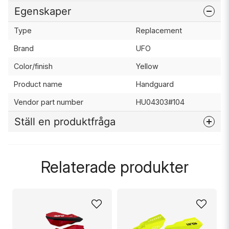
Egenskaper
Type
Replacement
Brand
UFO
Color/finish
Yellow
Product name
Handguard
Vendor part number
HU04303#104
Ställ en produktfråga
question
Fråga oss något om denna produkten...
Relaterade produkter
name
Namn