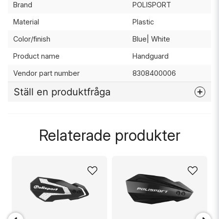
Brand
POLISPORT
Material
Plastic
Color/finish
Blue| White
Product name
Handguard
Vendor part number
8308400006
Ställ en produktfråga
question
Fråga oss något om denna produkten...
Relaterade produkter
name
Namn
email
Mejladress