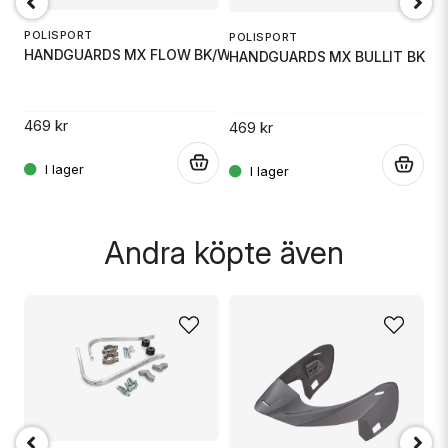
POLISPORT
POLISPORT
HANDGUARDS MX FLOW BK/WH
HANDGUARDS MX BULLIT BK
P
Ja, ni får publicera min fråga
K
H
469 kr
469 kr
5
.
.
.
Andra köpte även
Skicka fråga