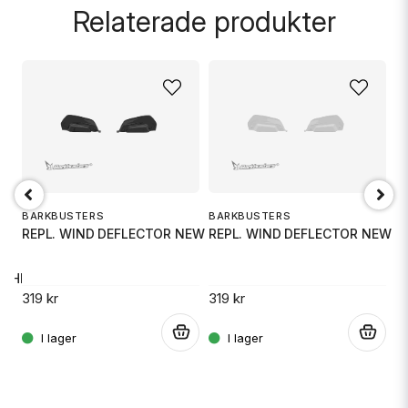
Relaterade produkter
name
Namn
email
Mejladress
BARKBUSTERS
BARKBUSTERS
B
REPL. WIND DEFLECTOR NEW VPS B
REPL. WIND DEFLECTOR NEW V
H
Ja, ni får publicera min fråga
 HIVIZ
319 kr
319 kr
5
.
.
.