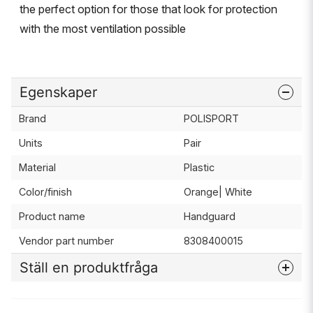
the perfect option for those that look for protection
with the most ventilation possible
Egenskaper
Brand
POLISPORT
Units
Pair
Material
Plastic
Color/finish
Orange| White
Product name
Handguard
Vendor part number
8308400015
Ställ en produktfråga
question
Fråga oss något om denna produkten...