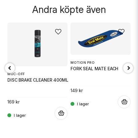
Skicka fråga
Andra köpte även
MOTION PRO
FORK SEAL MATE EACH
MUC-OFF
DISC BRAKE CLEANER 400ML
149 kr
M
F
169 kr
.
.
.
15