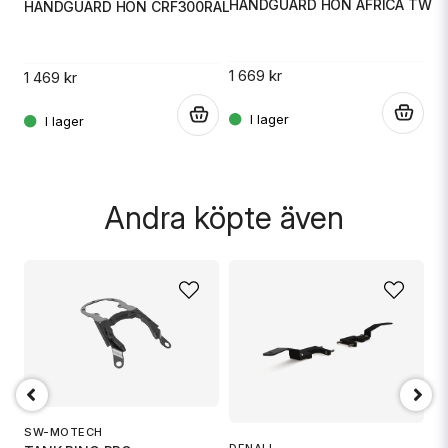
HANDGUARD HON AFRICA TWIN
HANDGUARD HON CRF300RALLY
H
Ja, ni får publicera min fråga
1 669 kr
1 469 kr
1 
.
.
.
Andra köpte även
Skicka fråga
SW-MOTECH
M