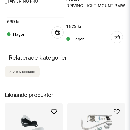
DENALI
TANK RING PRO
B
 BLACK ANO
DRIVING LIGHT MOUNT BMW 1
669 kr
1 
1 829 kr
.
.
.
Relaterade kategorier
Styre & Reglage
Liknande produkter