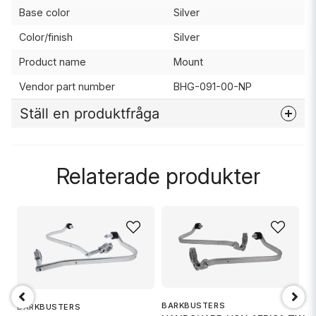
Base color
Silver
Color/finish
Silver
Product name
Mount
Vendor part number
BHG-091-00-NP
Ställ en produktfråga
question
Fråga oss något om denna produkten...
Relaterade produkter
name
Namn
email
Mejladress
BARKBUSTERS
BARKBUSTERS
B