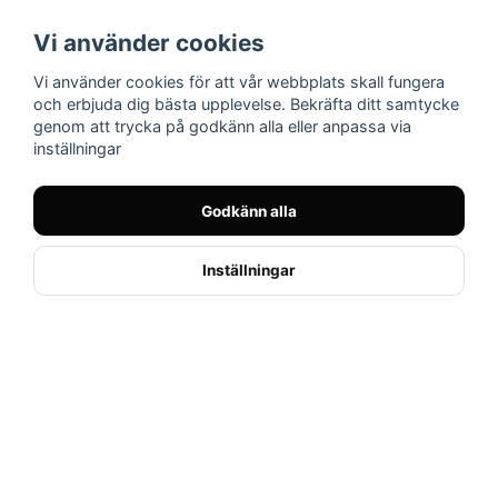
Vi använder cookies
Vi använder cookies för att vår webbplats skall fungera
och erbjuda dig bästa upplevelse. Bekräfta ditt samtycke
ÖPPETTIDER & KUNDTJÄNST
genom att trycka på godkänn alla eller anpassa via
inställningar
Sön-Mån
Stängt
Tis-Fre
11:00-18:00
Godkänn alla
Lördag
10:00-14:00
E-post
info@nilssonsmc.se
Inställningar
OM OSS
Kontakta oss
Om Nilssons MC
Vanliga frågor
Köpvillkor
MITT KONTO