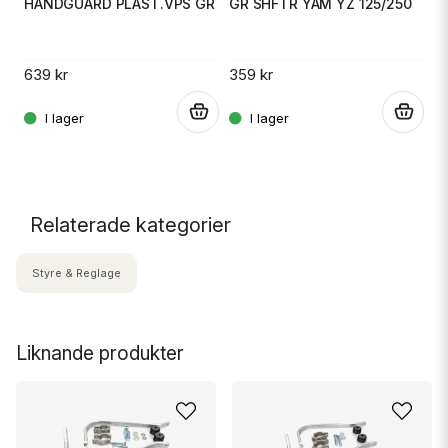
HANDGUARD PLAST.VPS GR
GR SHFTR YAM YZ 125/250
4
639 kr
359 kr
.
.
.
Relaterade kategorier
Styre & Reglage
Liknande produkter