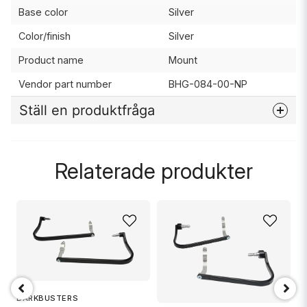
Base color
Silver
Color/finish
Silver
Product name
Mount
Vendor part number
BHG-084-00-NP
Ställ en produktfråga
question
Fråga oss något om denna produkten...
Relaterade produkter
name
Namn
email
Mejladress
BARKBUSTERS