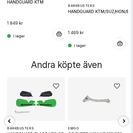
B
HANDGUARD KTM
0
BARKBUSTERS
H
HANDGUARD KTM/SUZ/HON/B
Ja, ni får publicera min fråga
1 849 kr
1 
1 469 kr
.
.
.
Andra köpte även
Skicka fråga
P
M
BARKBUSTERS
EMGO
L