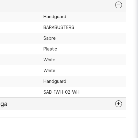
Handguard
BARKBUSTERS
Sabre
Plastic
White
White
Handguard
SAB-1WH-02-WH
åga
nna produkten...