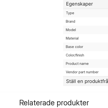
Egenskaper
Type
Brand
Model
Material
Base color
Color/finish
Product name
Vendor part number
Ställ en produktfr
question
Fråga oss något om de
Relaterade produkter