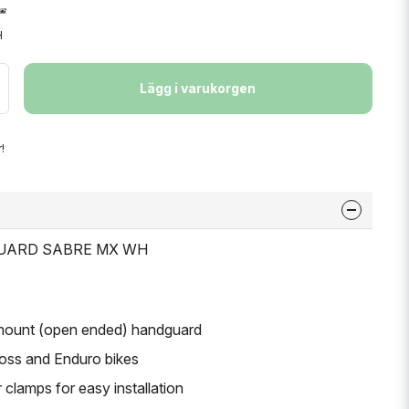
H
Lägg i varukorgen
!
DGUARD SABRE MX WH
mount (open ended) handguard
oss and Enduro bikes
r clamps for easy installation