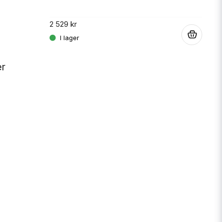
2 529 kr
.
er