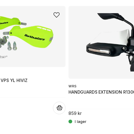
name
Namn
Ja, ni får publicera 
S
VPS YL HIVIZ
WRS
HANDGUARDS EXTENSION R130
.
859 kr