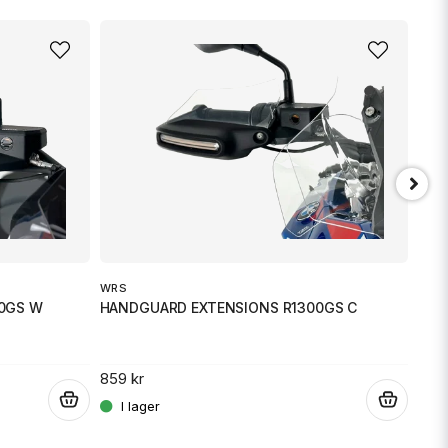
email
Mejladress
min fråga
WRS
WRS
0GS W
HANDGUARD EXTENSIONS R1300GS C
HAN
Skicka fråga
859 kr
859 
.
.