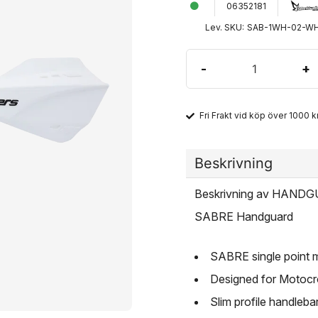
06352181
Lev. SKU:
SAB-1WH-02-W
-
+
Fri Frakt vid köp över 1000 kr
Beskrivning
Beskrivning av HAN
SABRE Handguard
SABRE single point 
Designed for Motocr
Slim profile handleba