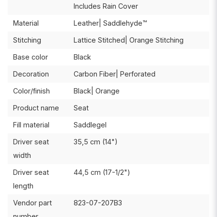
Includes Rain Cover
Material
Leather| Saddlehyde™
Stitching
Lattice Stitched| Orange Stitching
Base color
Black
Decoration
Carbon Fiber| Perforated
Color/finish
Black| Orange
Product name
Seat
Fill material
Saddlegel
Driver seat
35,5 cm (14")
width
Driver seat
44,5 cm (17-1/2")
length
Vendor part
823-07-207B3
number