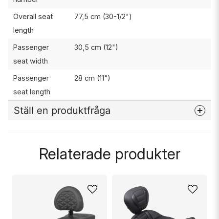
Overall seat
77,5 cm (30-1/2")
length
Passenger
30,5 cm (12")
seat width
Passenger
28 cm (11")
seat length
Ställ en produktfråga
question
Fråga oss något om denna produkten...
Relaterade produkter
name
Namn