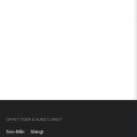
ÖPPETTIDER & KUNDTJÄNST
Sön-Mån
Stängt