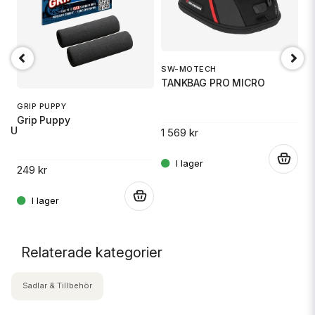
SW-MOTECH
1
TANKBAG PRO MICRO
S
GRIP PUPPY
Grip Puppy
 RU
1 569 kr
14
.
249 kr
.
.
Relaterade kategorier
Sadlar & Tillbehör