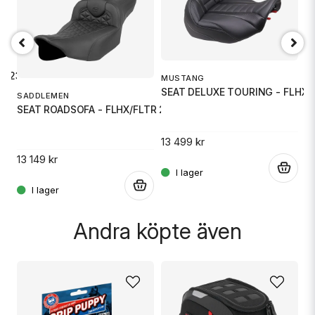
email
Mejladress
TR 23-2
Ja, ni får publicera min fråga
MUSTANG
S
SEAT DELUXE TOURING - FLHX/
S
SADDLEMEN
SEAT ROADSOFA - FLHX/FLTR 23-U
13 499 kr
10
.
13 149 kr
.
.
Skicka fråga
Andra köpte även