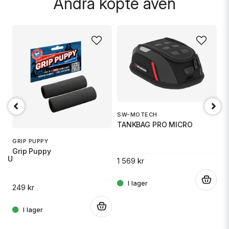
Andra köpte även
Skicka fråga
SW-MOTECH
1
TANKBAG PRO MICRO
S
GRIP PUPPY
Grip Puppy
 RU
1 569 kr
14
.
249 kr
.
.