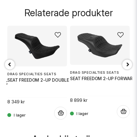
question
Fråga oss något om denna produkten...
Relaterade produkter
name
Namn
email
Mejladress
M
DRAG SPECIALTIES SEATS
DRAG SPECIALTIES SEATS
S
SEAT FREEDOM 2-UP FORWARD
SEAT FREEDOM 2-UP DOUBLE DIAMO
RD 2-UP
Ja, ni får publicera min fråga
8
8 899 kr
8 349 kr
.
.
.