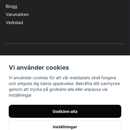
Blogg
Varumärken
Verkstad
Vi använder cookies
Vi använder cookies för att vår webbplats skall fungera
Instagram
Facebook
YouTube
och erbjuda dig bästa upplevelse. Bekräfta ditt samtycke
genom att trycka på godkänn alla eller anpassa via
inställningar
Bröderna Nilssons MC-Tillbehör i Helsingborg AB
Godkänn alla
© Nilssons MC - Allt för dig & din MC
Inställningar