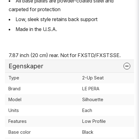
All base plates are powder-coated steel and
carpeted for protection
Low, sleek style retains back support
Made in the U.S.A.
7.87 inch (20 cm) rear. Not for FXSTD/FXSTSSE.
Egenskaper
Type
2-Up Seat
Brand
LE PERA
Model
Silhouette
Units
Each
Features
Low Profile
Base color
Black