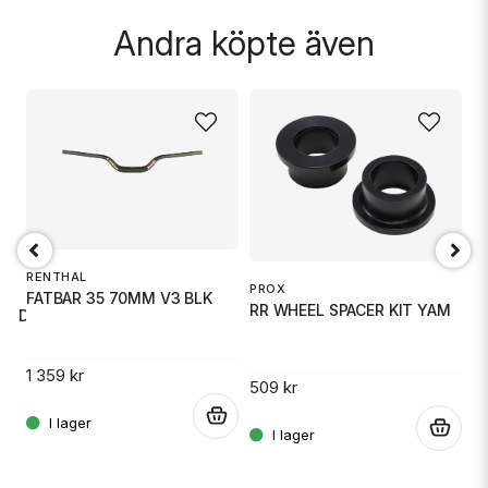
Skicka fråga
Andra köpte även
RENTHAL
H
PROX
FATBAR 35 70MM V3 BLK
H
RR WHEEL SPACER KIT YAM
ONDA CB50
1 359 kr
61
509 kr
.
.
.