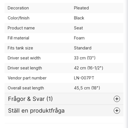
Decoration
Pleated
Color/finish
Black
Product name
Seat
Fill material
Foam
Fits tank size
Standard
Driver seat width
33 cm (13")
Driver seat length
42 cm (16-1/2")
Vendor part number
LN-007PT
Overall seat length
45,5 cm (18")
Frågor & Svar (1)
Ställ en produktfråga
Christoffer Oldenborg frågade
för 1 år sedan
question
Fråga oss något om denna produkten...
Hej. Har jag förstått rätt att denna passar min Softail