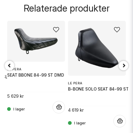
Relaterade produkter
FatBoy från-99?
Butiken svarade
name
Namn
Hej!
Jadå, den passar FLSTF 1340 1999
email
Mejladress
LE PERA
SEAT BBONE 84-99 ST DMD
LSL 18-
Ja, ni får publicera min fråga
LE PERA
LE
B-BONE SOLO SEAT 84-99 ST
S
5 629 kr
.
.
4 619 kr
5 
.