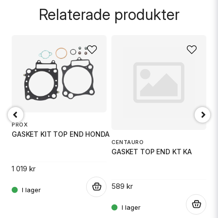
Relaterade produkter
name
Namn
email
Mejladress
PROX
Ja, ni får publicera min fråga
GASKET KIT TOP END HONDA
CENTAURO
C
GASKET TOP END KT KA
G
1 019 kr
589 kr
7
.
.
.