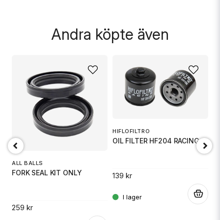
Skicka fråga
Andra köpte även
HIFLOFILTRO
OIL FILTER HF204 RACING
ALL BALLS
A
FORK SEAL KIT ONLY
W
139 kr
.
259 kr
5