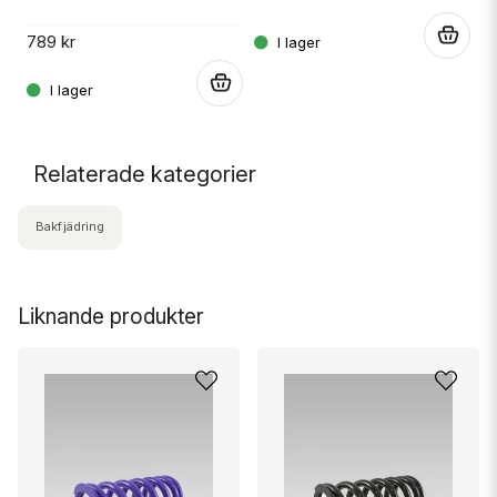
22
.
789 kr
.
.
Relaterade kategorier
Bakfjädring
Liknande produkter