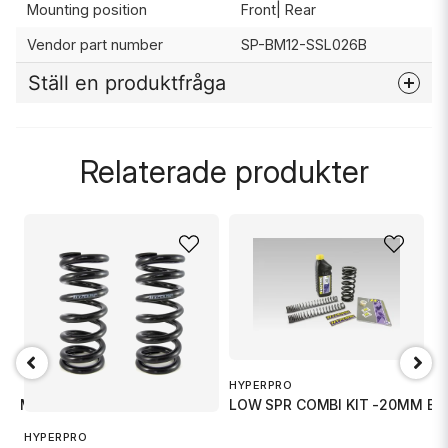
Mounting position
Front| Rear
Vendor part number
SP-BM12-SSL026B
Ställ en produktfråga
question
Fråga oss något om denna produkten...
Relaterade produkter
name
Namn
email
Mejladress
HYPERPRO
 MM MOTO
LOW SPR COMBI KIT -20MM B
Ja, ni får publicera min fråga
H
HYPERPRO