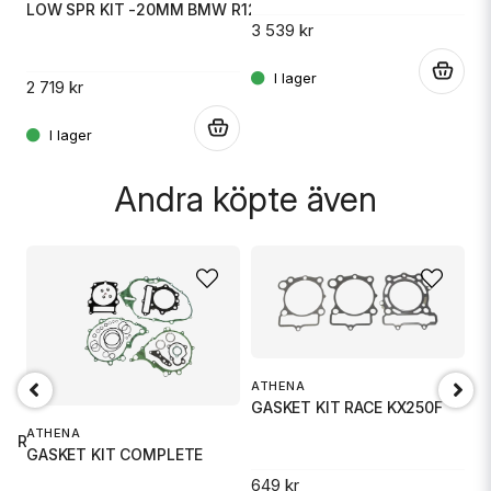
L
LOW SPR KIT -20MM BMW R1200GS
3 539 kr
.
.
3 
2 719 kr
.
Skicka fråga
Andra köpte även
ATHENA
GASKET KIT RACE KX250F
K
TS
A
ATHENA
 CRF
GASKET KIT COMPLETE
649 kr