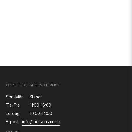
ÖPPETTIDER & KUNDTJÄNST
Sön-Mån
Stängt
Tis-Fre
11:00-18:00
Lördag
10:00-14:00
E-post
info@nilssonsmc.se