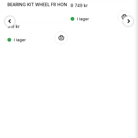
49
BEARING KIT WHEEL FR HON
8 749 kr
.
319 kr
.
.