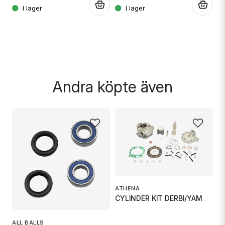
.
.
Skicka fråga
.
Andra köpte även
K
ATHENA
B
CYLINDER KIT DERBI/YAM
ALL BALLS