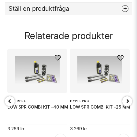
Ställ en produktfråga
question
Fråga oss något om denna produkten...
Relaterade produkter
name
Namn
email
Mejladress
HYPERPRO
HYPERPRO
H
LOW SPR COMBI KIT -40 MM HONDA
LOW SPR COMBI KIT -25 MM 
L
Ja, ni får publicera min fråga
3 269 kr
3 269 kr
3 