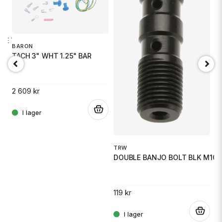
R
OME TBW
F
BARON
TACH 3" WHT 1.25" BAR
14
2 609 kr
.
.
TRW
DOUBLE BANJO BOLT BLK M10X
119 kr
.