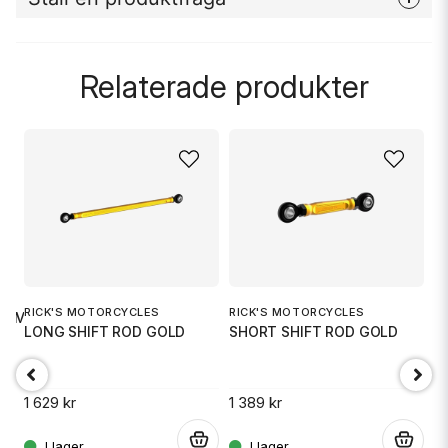
question
Fråga oss något om denna produkten...
Relaterade produkter
name
Namn
email
Mejladress
RICK'S MOTORCYCLES
RICK'S MOTORCYCLES
R
M8 MOTOR
Ja, ni får publicera min fråga
LONG SHIFT ROD GOLD
SHORT SHIFT ROD GOLD
S
1 629 kr
1 389 kr
1 
.
.
.