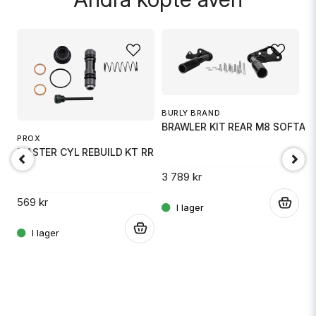
BURLY BRAND
BRAWLER KIT REAR M8 SOFTAIL
PROX
K
MASTER CYL REBUILD KT RR
B
3 789 kr
569 kr
.
49
.
.