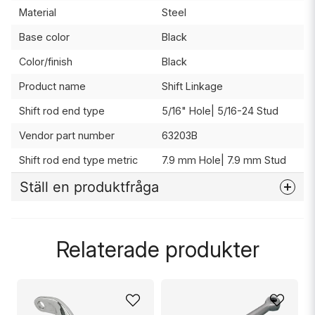
Material
Steel
Base color
Black
Color/finish
Black
Product name
Shift Linkage
Shift rod end type
5/16" Hole| 5/16-24 Stud
Vendor part number
63203B
Shift rod end type metric
7.9 mm Hole| 7.9 mm Stud
Ställ en produktfråga
question
Fråga oss något om denna produkten...
Relaterade produkter
name
Namn