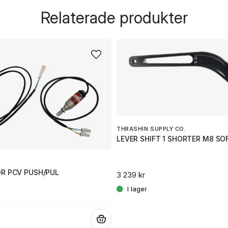
Fråga oss något om de
Relaterade produkter
name
Namn
Ja, ni får publicera 
THRASHIN SUPPLY CO.
LEVER SHIFT 1 SHORTER M8 SO
OR PCV PUSH/PUL
3 239 kr
.