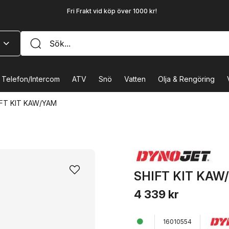
Fri Frakt vid köp över 1000 kr!
Telefon/Intercom
ATV
Snö
Vatten
Olja & Rengöring
FT KIT KAW/YAM
SHIFT KIT KAW
4 339 kr
16010554