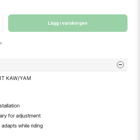
Lägg i varukorgen
!
 KIT KAW/YAM
stallation
ry for adjustment
y adapts while riding