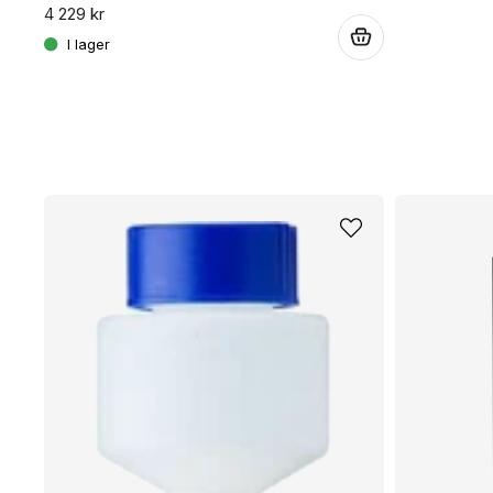
4 229 kr
.