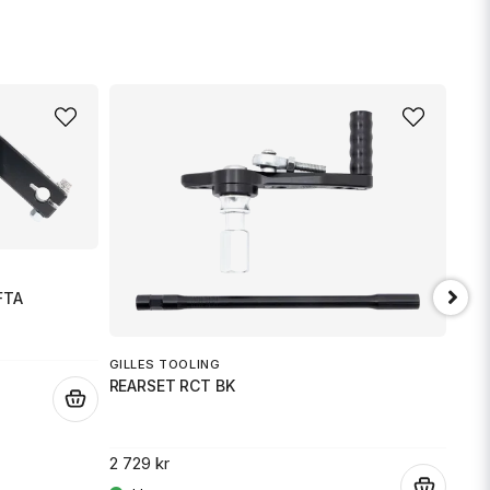
nna produkten...
email
Mejladress
min fråga
FTA
GILLES TOOLING
REARSET RCT BK
.
Skicka fråga
DYN
QUI
2 729 kr
.